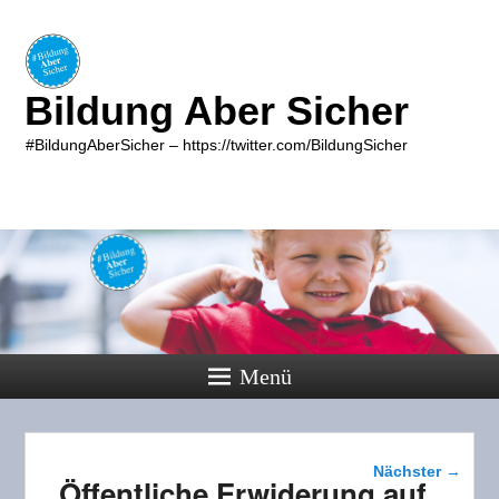
Bildung Aber Sicher
#BildungAberSicher – https://twitter.com/BildungSicher
Menü
Beitragsnavigati
Nächster
→
Öffentliche Erwiderung auf