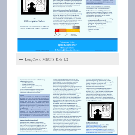
LongCovid-MECFS-Kids 1/2